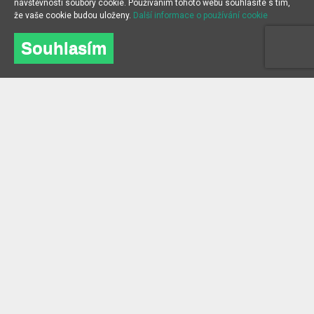
návštěvnosti soubory cookie. Používáním tohoto webu souhlasíte s tím,
že vaše cookie budou uloženy.
Další informace o používání cookie
Souhlasím
O NÁS
INFORMACE
O společnosti
Často kladené dotazy
kontakt
Blog